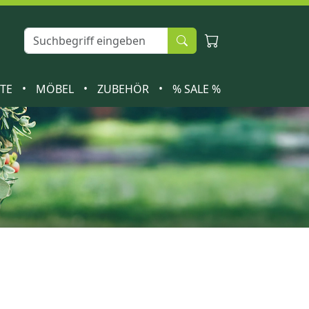
•
•
•
ETE
MÖBEL
ZUBEHÖR
% SALE %