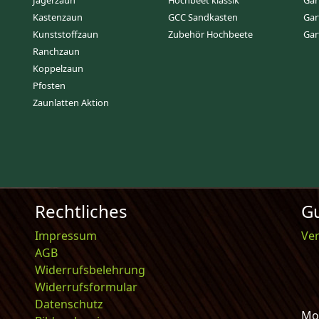
Jägerzaun
Hochbeet klassik
Gar
Kastenzaun
GCC Sandkasten
Gar
Kunststoffzaun
Zubehör Hochbeete
Gar
Ranchzaun
Koppelzaun
Pfosten
Zaunlatten Aktion
Rechtliches
Gu
Impressum
Ve
AGB
Widerrufsbelehrung
Widerrufsformular
Datenschutz
Mo-