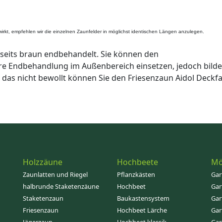
wirkt, empfehlen wir die einzelnen Zaunfelder in möglichst identischen Längen anzulegen.
eits braun endbehandelt. Sie können den
e Endbehandlung im Außenbereich einsetzen, jedoch bildet
st das nicht bewollt können Sie den Friesenzaun Aidol Deckf
Holzzäune
Hochbeete
Mö
Zaunlatten und Riegel
Pflanzkästen
Gar
halbrunde Staketenzäune
Hochbeet
Gar
Staketenzaun
Baukastensystem
Gar
Friesenzaun
Hochbeet Lärche
Gar