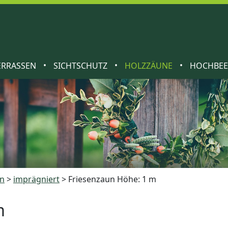
•
•
•
ERRASSEN
SICHTSCHUTZ
HOLZZÄUNE
HOCHBE
un
>
imprägniert
>
Friesenzaun Höhe: 1 m
m