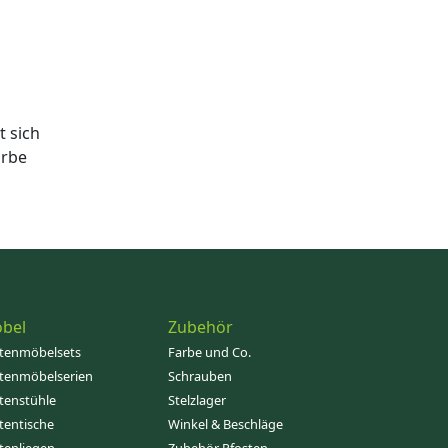
 sich
arbe
bel
Zubehör
tenmöbelsets
Farbe und Co.
tenmöbelserien
Schrauben
tenstühle
Stelzlager
tentische
Winkel & Beschläge