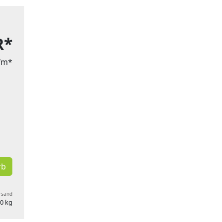
R*
lfm*
rb
ersand
0 kg