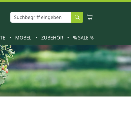
•
•
•
ETE
MÖBEL
ZUBEHÖR
% SALE %