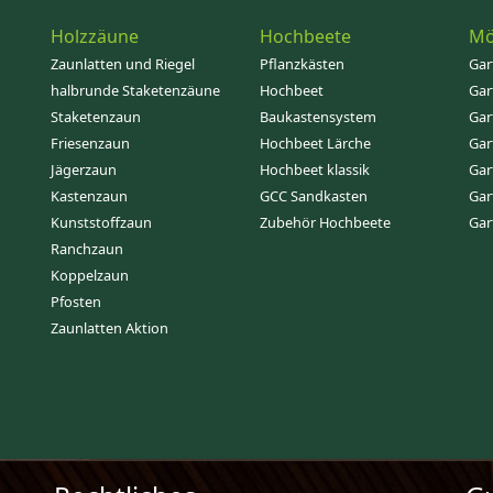
Holzzäune
Hochbeete
Mö
Zaunlatten und Riegel
Pflanzkästen
Gar
halbrunde Staketenzäune
Hochbeet
Gar
Staketenzaun
Baukastensystem
Gar
Friesenzaun
Hochbeet Lärche
Gar
Jägerzaun
Hochbeet klassik
Gar
Kastenzaun
GCC Sandkasten
Gar
Kunststoffzaun
Zubehör Hochbeete
Gar
Ranchzaun
Koppelzaun
Pfosten
Zaunlatten Aktion