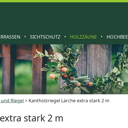
•
•
•
ERRASSEN
SICHTSCHUTZ
HOLZZÄUNE
HOCHBE
 und Riegel
>
Kantholzriegel Lärche extra stark 2 m
extra stark 2 m