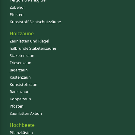
Pergola & Rankgitter
Zubehör
Pfosten
Kunststoff Sichtschutzzäune
Holzzäune
Zaunlatten und Riegel
halbrunde Staketenzäune
Staketenzaun
Friesenzaun
Jägerzaun
Kastenzaun
Kunststoffzaun
Ranchzaun
Koppelzaun
Pfosten
Zaunlatten Aktion
Hochbeete
Pflanzkästen