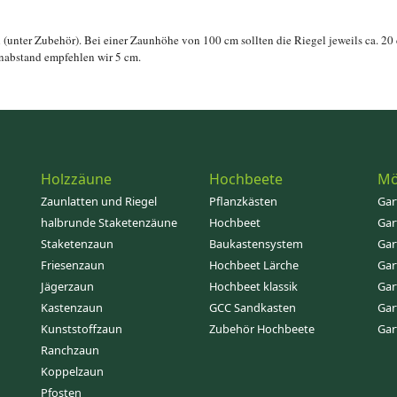
 (unter Zubehör). Bei einer Zaunhöhe von 100 cm sollten die Riegel jeweils ca. 2
enabstand empfehlen wir 5 cm.
Holzzäune
Hochbeete
Mö
Zaunlatten und Riegel
Pflanzkästen
Gar
halbrunde Staketenzäune
Hochbeet
Gar
Staketenzaun
Baukastensystem
Gar
Friesenzaun
Hochbeet Lärche
Gar
Jägerzaun
Hochbeet klassik
Gar
Kastenzaun
GCC Sandkasten
Gar
Kunststoffzaun
Zubehör Hochbeete
Gar
Ranchzaun
Koppelzaun
Pfosten