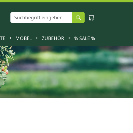
•
•
•
ETE
MÖBEL
ZUBEHÖR
% SALE %