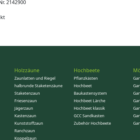
Nr. 2142900
nkt
Holzzäune
Hochbeete
Mö
Zaunlatten und Riegel
Pflanzkästen
Gar
halbrunde Staketenzäune
Hochbeet
Gar
Staketenzaun
Baukastensystem
Gar
Friesenzaun
Hochbeet Lärche
Gar
Jägerzaun
Hochbeet klassik
Gar
Kastenzaun
GCC Sandkasten
Gar
Kunststoffzaun
Zubehör Hochbeete
Gar
Ranchzaun
Koppelzaun