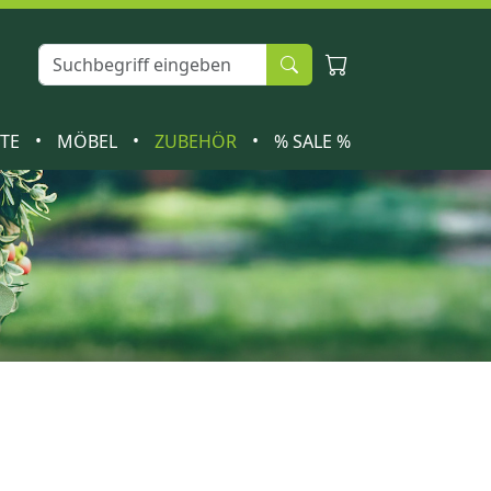
•
•
•
ETE
MÖBEL
ZUBEHÖR
% SALE %