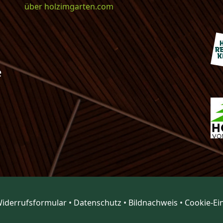
über holzimgarten.com
e
iderrufsformular
•
Datenschutz
•
Bildnachweis
•
Cookie-Ei