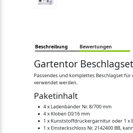
Beschreibung
Bewertungen
Gartentor Beschlagse
Passendes und komplettes Beschlagset für e
verwendet werden.
Paketinhalt
4 x Ladenbänder Nr. 8/700 mm
4 x Kloben DI/16 mm
1 x Kunststoffdrückergarnitur oder 1 x 
1 x Einsteckschloss Nr. 2142400 BB, ka