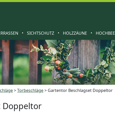
•
•
•
ERRASSEN
SICHTSCHUTZ
HOLZZÄUNE
HOCHBE
schläge
>
Torbeschläge
>
Gartentor Beschlagset Doppeltor
t Doppeltor