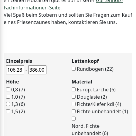
einzelnen Holzarten gibt es auf unserer
Gartenholz-
Fachinformationen-Seite
.
Viel Spaß beim Stöbern und sollten Sie Fragen zum Kauf
eines Friesenzaunes haben, kontaktieren Sie uns.
Einzelpreis
Lattenkopf
Rundbogen (22)
-
Höhe
Material
0,8 (7)
Europ. Lärche (6)
1,0 (7)
Douglasie (2)
1,3 (6)
Fichte/Kiefer kdi (4)
1,5 (2)
Fichte unbehandelt (1)
Nord. Fichte
unbehandelt (6)