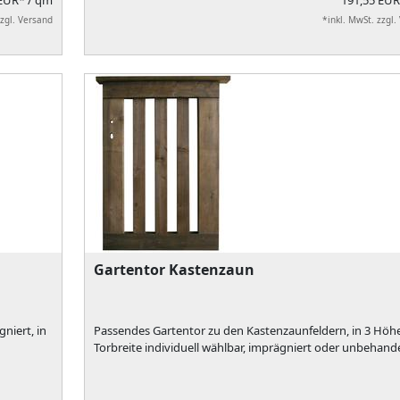
 EUR*
/ qm
191,55 EU
zzgl. Versand
*inkl. MwSt. zzgl.
Gartentor Kastenzaun
niert, in
Passendes Gartentor zu den Kastenzaunfeldern, in 3 Höh
Torbreite individuell wählbar, imprägniert oder unbehande