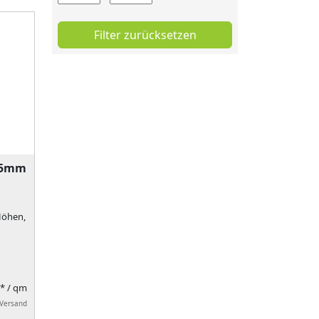
Filter zurücksetzen
 95mm
 Höhen,
R*
/ qm
 Versand