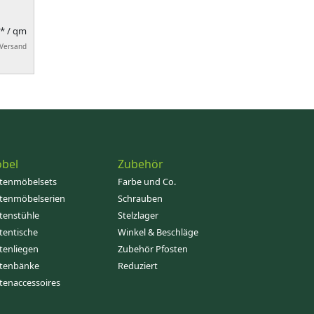
R*
/ qm
 Versand
bel
Zubehör
tenmöbelsets
Farbe und Co.
tenmöbelserien
Schrauben
tenstühle
Stelzlager
tentische
Winkel & Beschläge
tenliegen
Zubehör Pfosten
tenbänke
Reduziert
tenaccessoires