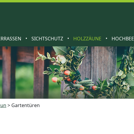
•
•
•
ERRASSEN
SICHTSCHUTZ
HOLZZÄUNE
HOCHBE
aun
>
Gartentüren