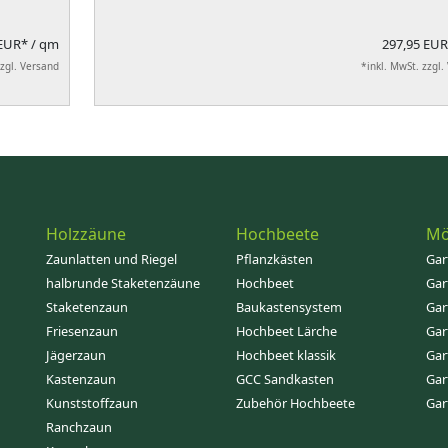
 EUR*
/ qm
297,95 EU
zzgl. Versand
*inkl. MwSt. zzgl.
Holzzäune
Hochbeete
Mö
Zaunlatten und Riegel
Pflanzkästen
Gar
halbrunde Staketenzäune
Hochbeet
Gar
Staketenzaun
Baukastensystem
Gar
Friesenzaun
Hochbeet Lärche
Gar
Jägerzaun
Hochbeet klassik
Gar
Kastenzaun
GCC Sandkasten
Gar
Kunststoffzaun
Zubehör Hochbeete
Gar
Ranchzaun