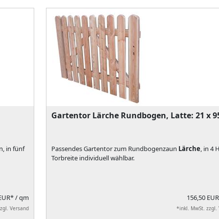
Gartentor Lärche Rundbogen, Latte: 21 x
, in fünf
Passendes Gartentor zum Rundbogenzaun
Lärche
, in 4
Torbreite individuell wählbar.
 EUR*
/ qm
156,50 EU
zzgl. Versand
*inkl. MwSt. zzgl.