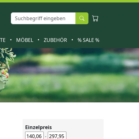
•
•
•
ETE
MÖBEL
ZUBEHÖR
% SALE %
Einzelpreis
-