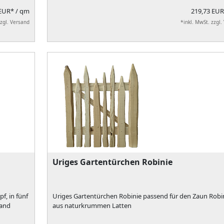
 EUR*
/ qm
219,73 EU
zzgl. Versand
*inkl. MwSt. zzgl.
Uriges Gartentürchen Robinie
f, in fünf
Uriges Gartentürchen Robinie passend für den Zaun Robi
tand
aus naturkrummen Latten