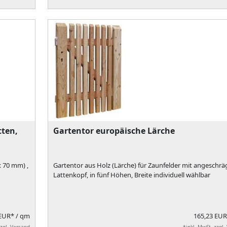
tten,
Gartentor europäische Lärche
 70 mm) ,
Gartentor aus Holz (Lärche) für Zaunfelder mit angeschr
Lattenkopf, in fünf Höhen, Breite individuell wählbar
 EUR*
/ qm
165,23 EU