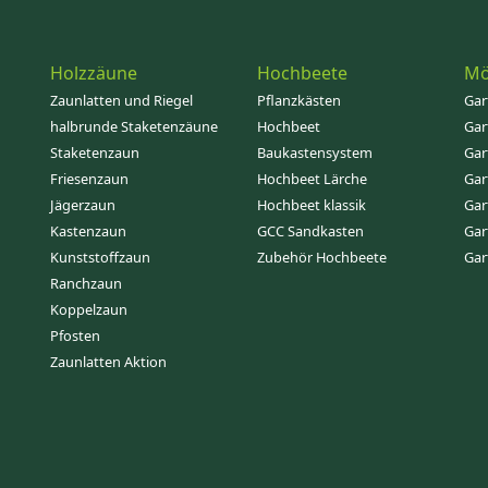
Holzzäune
Hochbeete
Mö
Zaunlatten und Riegel
Pflanzkästen
Gar
halbrunde Staketenzäune
Hochbeet
Gar
Staketenzaun
Baukastensystem
Gar
Friesenzaun
Hochbeet Lärche
Gar
Jägerzaun
Hochbeet klassik
Gar
Kastenzaun
GCC Sandkasten
Gar
Kunststoffzaun
Zubehör Hochbeete
Gar
Ranchzaun
Koppelzaun
Pfosten
Zaunlatten Aktion