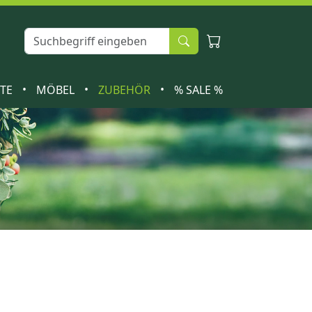
•
•
•
ETE
MÖBEL
ZUBEHÖR
% SALE %