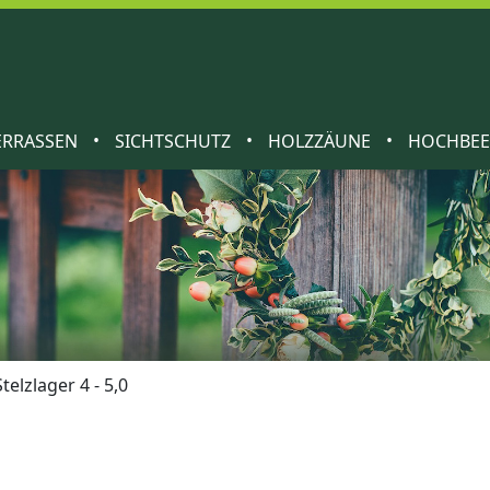
•
•
•
ERRASSEN
SICHTSCHUTZ
HOLZZÄUNE
HOCHBE
Stelzlager 4 - 5,0