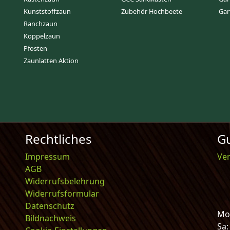
Kunststoffzaun
Zubehör Hochbeete
Gar
Ranchzaun
Koppelzaun
Pfosten
Zaunlatten Aktion
Rechtliches
Gu
Impressum
Ve
AGB
Widerrufsbelehrung
Widerrufsformular
Datenschutz
Mo-
Bildnachweis
Sa