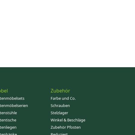
bel
Zubehör
tenmöbelsets
Farbe und Co.
tenmöbelserien
Schrauben
tenstühle
Stelzlager
tentische
Winkel & Beschläge
tenliegen
Zubehör Pfosten
tenbänke
Reduziert