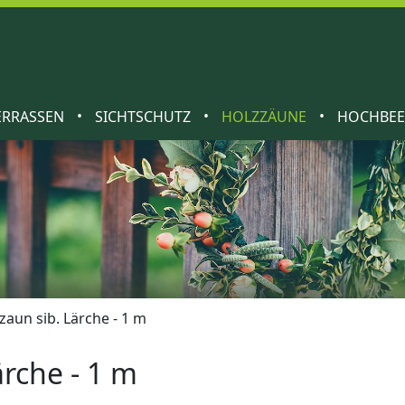
•
•
•
ERRASSEN
SICHTSCHUTZ
HOLZZÄUNE
HOCHBE
zaun sib. Lärche - 1 m
ärche - 1 m