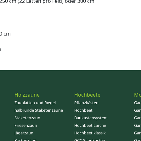
 250 cm (22 Latten pro Feld) oder 300 cm
20 cm
m
Holzzäune
Hochbeete
Mö
Zaunlatten und Riegel
Pflanzkästen
Gar
halbrunde Staketenzäune
Hochbeet
Gar
Staketenzaun
Baukastensystem
Gar
Friesenzaun
Hochbeet Lärche
Gar
Jägerzaun
Hochbeet klassik
Gar
Kastenzaun
GCC Sandkasten
Gar