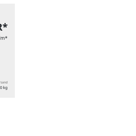
R*
lfm*
ersand
0 kg