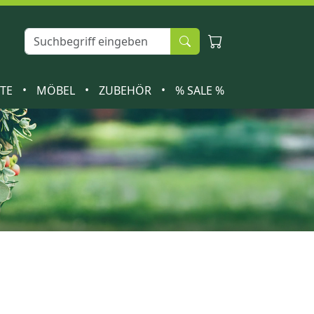
•
•
•
ETE
MÖBEL
ZUBEHÖR
% SALE %