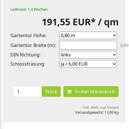
Lieferzeit: 1-3 Wochen
191,55 EUR*
/ qm
Gartentor Höhe:
Gartentor Breite (m):
0,60
DIN Richtung:
Schlossfräsung:
Stück
In den Warenkorb
*inkl. MwSt. zzgl. Versand
Versandgewicht: 13,00 kg