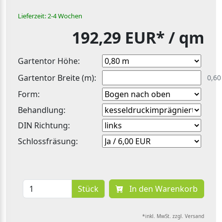
Lieferzeit: 2-4 Wochen
192,29 EUR*
/ qm
Gartentor Höhe:
Gartentor Breite (m):
0,60
Form:
Behandlung:
DIN Richtung:
Schlossfräsung:
Stück
In den Warenkorb
*inkl. MwSt. zzgl. Versand