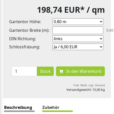
198,74 EUR*
/ qm
Gartentor Höhe:
Gartentor Breite (m):
0,60
DIN Richtung:
Schlossfräsung:
Stück
In den Warenkorb
*inkl. MwSt. zzgl. Versand
Versandgewicht: 15,00 kg
Beschreibung
Zubehör