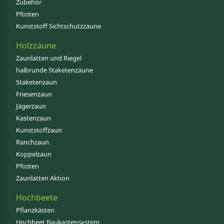
Zubehör
Pfosten
Kunststoff Sichtschutzzäune
Holzzäune
Zaunlatten und Riegel
halbrunde Staketenzäune
Staketenzaun
Friesenzaun
Jägerzaun
Kastenzaun
Kunststoffzaun
Ranchzaun
Koppelzaun
Pfosten
Zaunlatten Aktion
Hochbeete
Pflanzkästen
Hochbeet Baukastensystem