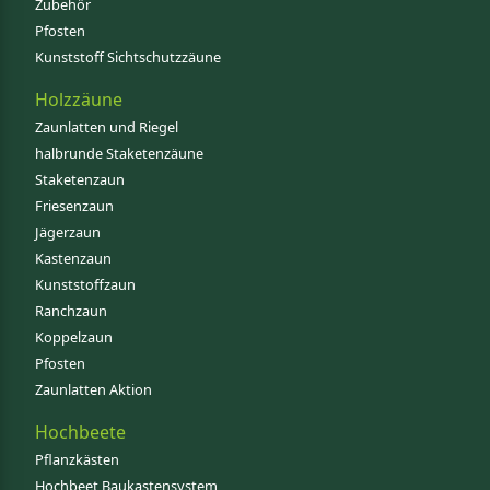
Zubehör
Pfosten
Kunststoff Sichtschutzzäune
Holzzäune
Zaunlatten und Riegel
halbrunde Staketenzäune
Staketenzaun
Friesenzaun
Jägerzaun
Kastenzaun
Kunststoffzaun
Ranchzaun
Koppelzaun
Pfosten
Zaunlatten Aktion
Hochbeete
Pflanzkästen
Hochbeet Baukastensystem