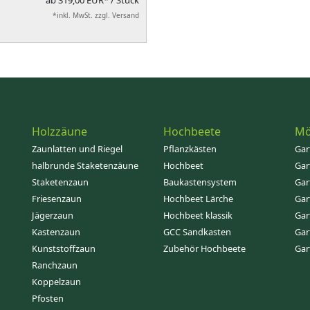
ab
319,00 EUR*
/ Stück
*inkl. MwSt. zzgl. Versand
Holzzäune
Hochbeete
Mö
Zaunlatten und Riegel
Pflanzkästen
Gar
halbrunde Staketenzäune
Hochbeet
Gar
Staketenzaun
Baukastensystem
Gar
Friesenzaun
Hochbeet Lärche
Gar
Jägerzaun
Hochbeet klassik
Gar
Kastenzaun
GCC Sandkasten
Gar
Kunststoffzaun
Zubehör Hochbeete
Gar
Ranchzaun
Koppelzaun
Pfosten