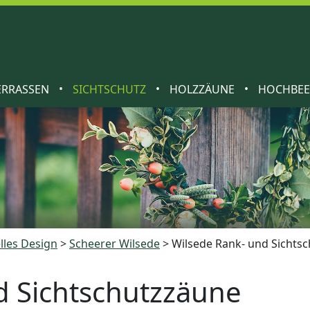
•
•
•
ERRASSEN
SICHTSCHUTZ
HOLZZÄUNE
HOCHBE
lles Design
>
Scheerer Wilsede
>
Wilsede Rank- und Sichts
d Sichtschutzzäune