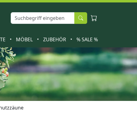
•
•
•
ETE
MÖBEL
ZUBEHÖR
% SALE %
chutzzäune