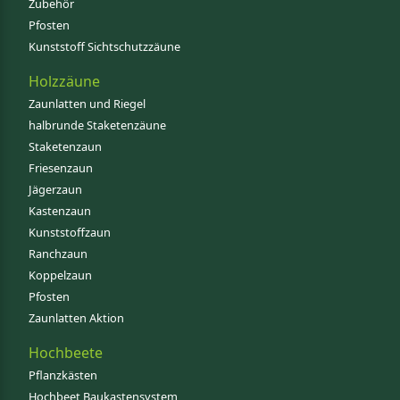
Zubehör
Pfosten
Kunststoff Sichtschutzzäune
Holzzäune
Zaunlatten und Riegel
halbrunde Staketenzäune
Staketenzaun
Friesenzaun
Jägerzaun
Kastenzaun
Kunststoffzaun
Ranchzaun
Koppelzaun
Pfosten
Zaunlatten Aktion
Hochbeete
Pflanzkästen
Hochbeet Baukastensystem