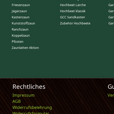
Friesenzaun
Hochbeet Lärche
Gar
Jägerzaun
Hochbeet klassik
Gar
Kastenzaun
GCC Sandkasten
Gar
Kunststoffzaun
Zubehör Hochbeete
Gar
Ranchzaun
Koppelzaun
Pfosten
Zaunlatten Aktion
Rechtliches
Gu
Impressum
Ve
AGB
Widerrufsbelehrung
Widerrufsformular