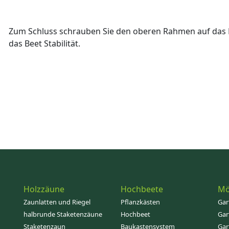
Zum Schluss schrauben Sie den oberen Rahmen auf da
das Beet Stabilität.
Holzzäune
Hochbeete
Mö
Zaunlatten und Riegel
Pflanzkästen
Gar
halbrunde Staketenzäune
Hochbeet
Gar
Staketenzaun
Baukastensystem
Gar