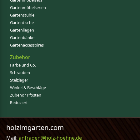
Gartenmöbelsets
Gartenmöbelserien
Gartenstühle
Gartentische
Gartenliegen
Gartenbänke
Gartenaccessoires
Zubehör
Farbe und Co.
Schrauben
Stelzlager
Winkel & Beschläge
Zubehör Pfosten
Reduziert
holzimgarten.com
Mail:
anfragen@holz-hoehne.de