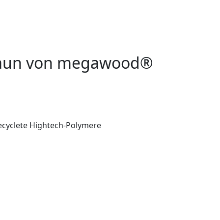
tzzaun von megawood®
ecyclete Hightech-Polymere