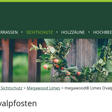
•
•
•
ERRASSEN
SICHTSCHUTZ
HOLZZÄUNE
HOCHBE
Sichtschutz
>
Megawood Limes
>
megawood® Limes Ovalp
alpfosten