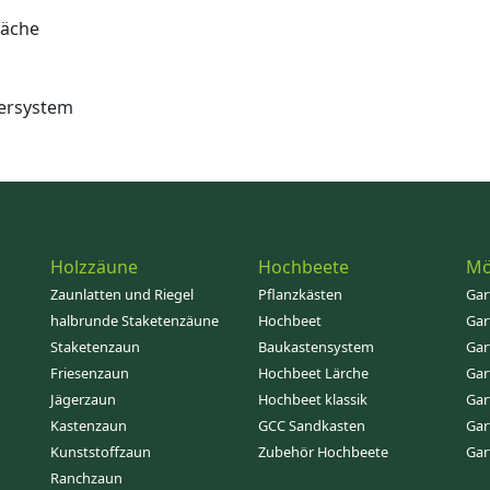
läche
ersystem
Holzzäune
Hochbeete
Mö
Zaunlatten und Riegel
Pflanzkästen
Gar
halbrunde Staketenzäune
Hochbeet
Gar
Staketenzaun
Baukastensystem
Gar
Friesenzaun
Hochbeet Lärche
Gar
Jägerzaun
Hochbeet klassik
Gar
Kastenzaun
GCC Sandkasten
Gar
Kunststoffzaun
Zubehör Hochbeete
Gar
Ranchzaun