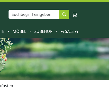
•
•
•
ETE
MÖBEL
ZUBEHÖR
% SALE %
fosten