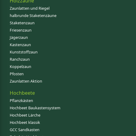
Holzzäune
Zaunlatten und Riegel
halbrunde Staketenzäune
Staketenzaun
Friesenzaun
Jägerzaun
Kastenzaun
Kunststoffzaun
Ranchzaun
Koppelzaun
Pfosten
Zaunlatten Aktion
Hochbeete
Pflanzkästen
Hochbeet Baukastensystem
Hochbeet Lärche
Hochbeet klassik
GCC Sandkasten