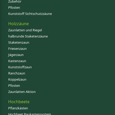
Zubehör
Pfosten
Kunststoff Sichtschutzzäune
Holzzäune
Zaunlatten und Riegel
halbrunde Staketenzäune
Staketenzaun
Friesenzaun
Jägerzaun
Kastenzaun
Kunststoffzaun
Ranchzaun
Koppelzaun
Pfosten
Zaunlatten Aktion
Hochbeete
Pflanzkästen
Hochbeet Baukastensystem