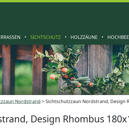
•
•
•
ERRASSEN
SICHTSCHUTZ
HOLZZÄUNE
HOCHBE
tzzaun Nordstrand
>
Sichtschutzzaun Nordstrand, Design
strand, Design Rhombus 180x