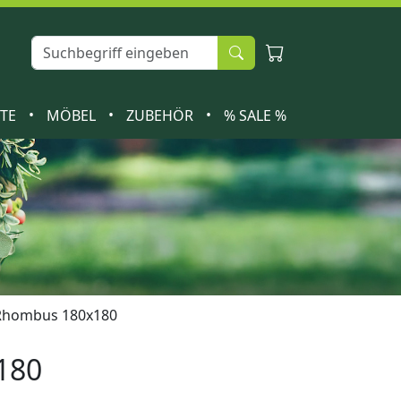
•
•
•
ETE
MÖBEL
ZUBEHÖR
% SALE %
 Rhombus 180x180
180