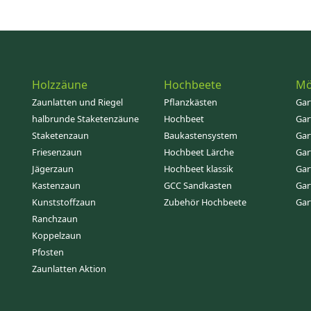
Holzzäune
Hochbeete
Mö
Zaunlatten und Riegel
Pflanzkästen
Gar
halbrunde Staketenzäune
Hochbeet
Gar
Staketenzaun
Baukastensystem
Gar
Friesenzaun
Hochbeet Lärche
Gar
Jägerzaun
Hochbeet klassik
Gar
Kastenzaun
GCC Sandkasten
Gar
Kunststoffzaun
Zubehör Hochbeete
Gar
Ranchzaun
Koppelzaun
Pfosten
Zaunlatten Aktion