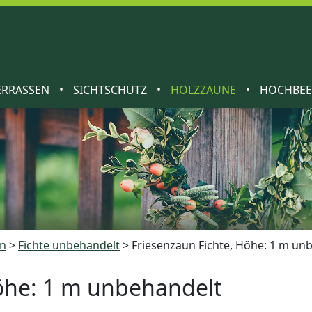
•
•
•
ERRASSEN
SICHTSCHUTZ
HOLZZÄUNE
HOCHBE
un
>
Fichte unbehandelt
>
Friesenzaun Fichte, Höhe: 1 m un
Höhe: 1 m unbehandelt