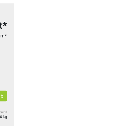
R*
lfm*
rb
ersand
0 kg