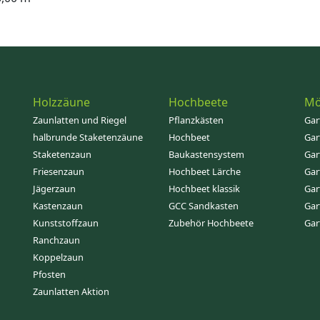
Holzzäune
Hochbeete
Mö
Zaunlatten und Riegel
Pflanzkästen
Gar
halbrunde Staketenzäune
Hochbeet
Gar
Staketenzaun
Baukastensystem
Gar
Friesenzaun
Hochbeet Lärche
Gar
Jägerzaun
Hochbeet klassik
Gar
Kastenzaun
GCC Sandkasten
Gar
Kunststoffzaun
Zubehör Hochbeete
Gar
Ranchzaun
Koppelzaun
Pfosten
Zaunlatten Aktion