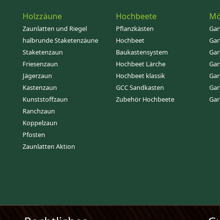
Holzzäune
Hochbeete
Mö
Zaunlatten und Riegel
Pflanzkästen
Gar
halbrunde Staketenzäune
Hochbeet
Gar
Staketenzaun
Baukastensystem
Gar
Friesenzaun
Hochbeet Lärche
Gar
Jägerzaun
Hochbeet klassik
Gar
Kastenzaun
GCC Sandkasten
Gar
Kunststoffzaun
Zubehör Hochbeete
Gar
Ranchzaun
Koppelzaun
Pfosten
Zaunlatten Aktion