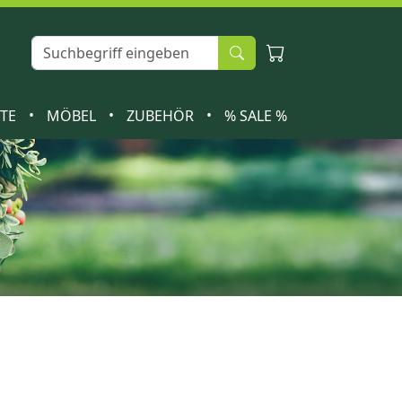
•
•
•
ETE
MÖBEL
ZUBEHÖR
% SALE %