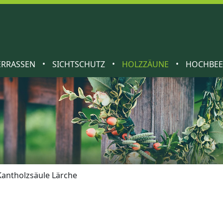
•
•
•
ERRASSEN
SICHTSCHUTZ
HOLZZÄUNE
HOCHBE
Kantholzsäule Lärche