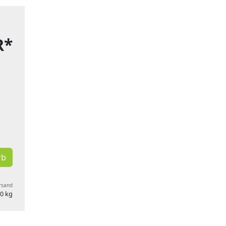
R*
rb
ersand
0 kg